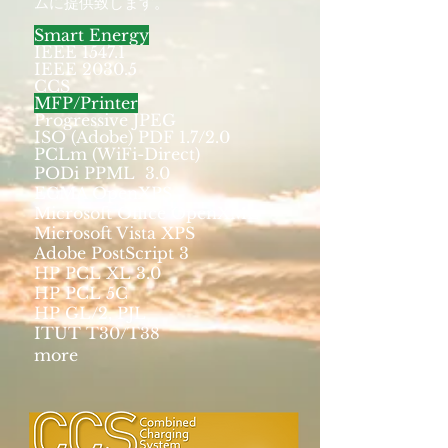
ムに提供致します。
Smart Energy
IEEE 1547.1
IEEE 2030.5
CCS
MFP/Printer
Progressive JPEG
ISO (Adobe) PDF 1.7/2.0
PCLm (WiFi-Direct)
PODi PPML 3.0
ECMA OpenXPS
Microsoft Office OpenXML
Microsoft Vista XPS
Adobe PostScript 3
HP PCL XL 3.0
HP PCL 5C
HP GL/2, PJL
ITUT T30/T38
more