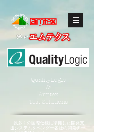
QualityLogic
&
Aimtex
Test Solutions
数多くの国際仕様に準拠した開発支
​
援システムをベンダー各社の開発チー