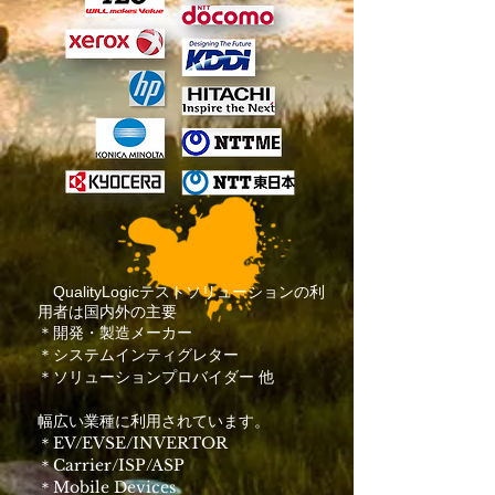
QualityLogicテストソリューションの利
用者は国内外の主要
＊開発・製造メーカー
＊システムインティグレター
＊ソリューションプロバイダー 他
幅広い業種に利用されています。
EV/EVSE/INVERTOR
＊
Carrier/ISP/ASP
＊
Mobile Devices
＊