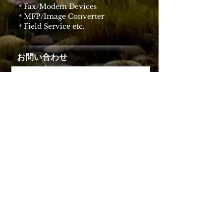
Fax/Modem Devices
＊
MFP/Image Converter
＊
Field Service etc.
＊
​​お問い合わせ